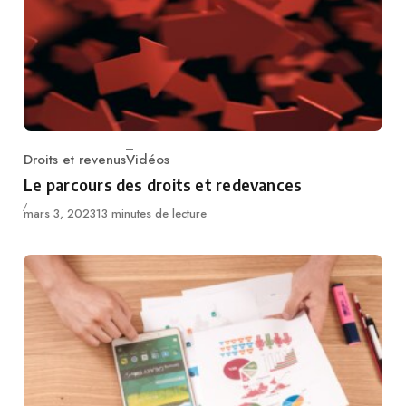
Droits et revenus
Vidéos
Catégorie
Le parcours des droits et redevances
Published
mars 3, 2023
13 minutes de lecture