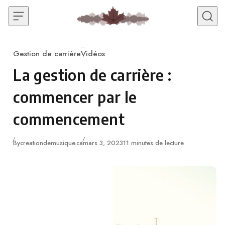
Skip to content
Gestion de carrière
Vidéos
Catégorie
La gestion de carrière :
commencer par le
commencement
Published
By
creationdemusique.ca
mars 3, 2023
11 minutes de lecture