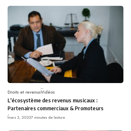
Droits et revenus
Vidéos
Catégorie
L’écosystème des revenus musicaux :
Partenaires commerciaux & Promoteurs
Published
mars 3, 2023
7 minutes de lecture