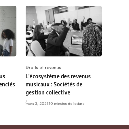
Droits et revenus
Catégorie
us
L’écosystème des revenus
cenciés
musicaux : Sociétés de
gestion collective
Published
mars 3, 2023
10 minutes de lecture