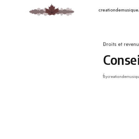
Skip to content
creationdemusique
Droits et revenu
Catégorie
Consei
By
creationdemusiqu