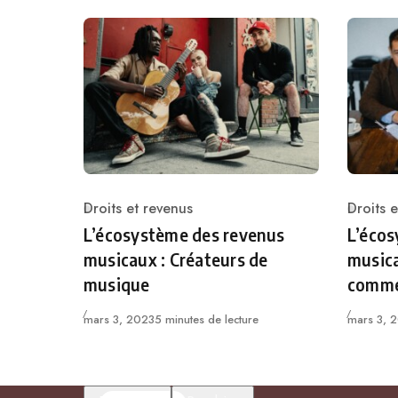
Droits et revenus
Droits 
Catégorie
Catégor
L’écosystème des revenus
L’écos
musicaux : Créateurs de
musica
musique
comme
Published
Published
mars 3, 2023
5 minutes de lecture
mars 3, 