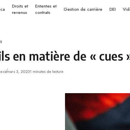
Droits et
Ententes et
.ca
Gestion de carrière
DEI
Vid
revenus
contrats
s
ls en matière de « cues 
Published
e.ca
mars 3, 2023
1 minutes de lecture