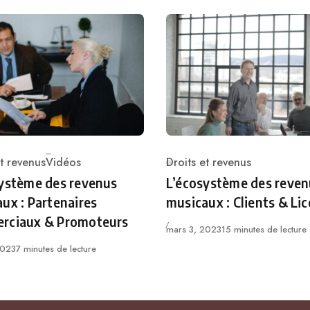
et revenus
Vidéos
Droits et revenus
ie
Catégorie
ystème des revenus
L’écosystème des reven
ux : Partenaires
musicaux : Clients & Li
rciaux & Promoteurs
Published
mars 3, 2023
15 minutes de lecture
2023
7 minutes de lecture